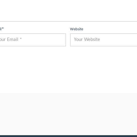
il
*
Website