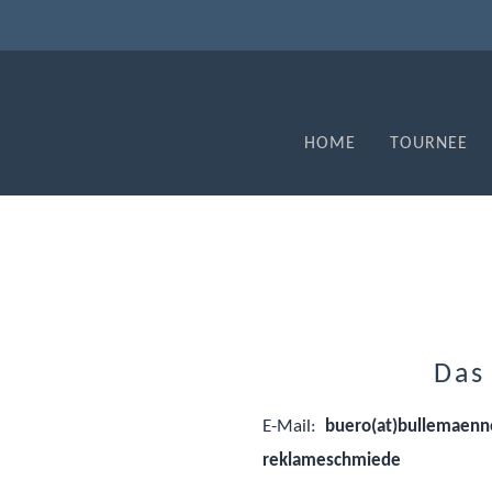
HOME
TOURNEE
Das
E-Mail:
buero(at)bullemaenne
reklameschmiede