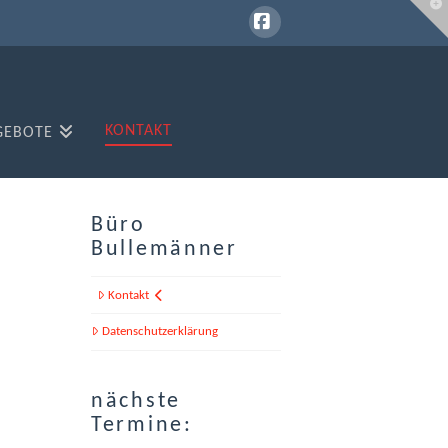
T
t
W
Facebook
KONTAKT
GEBOTE
Büro
Bullemänner
Kontakt
Datenschutzerklärung
nächste
Termine: