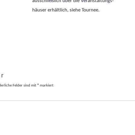
ausschließlich über die Ver­an­stal­tungs­­­
häuser erhält­lich, siehe Tournee.
ar
derliche Felder sind mit
*
markiert