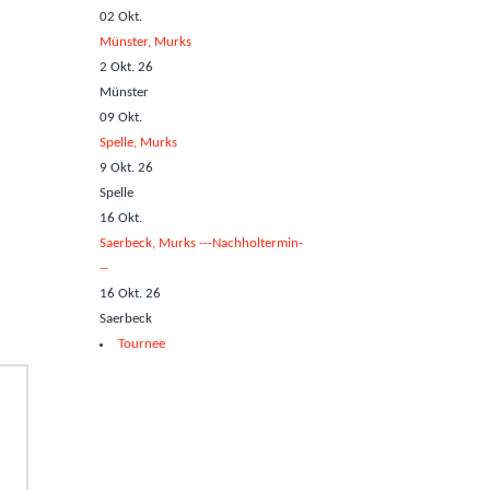
02
Okt.
Münster, Murks
2 Okt. 26
Münster
09
Okt.
Spelle, Murks
9 Okt. 26
Spelle
16
Okt.
Saerbeck, Murks ---Nachholtermin-
--
16 Okt. 26
Saerbeck
Tournee