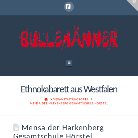
T
t
W
Facebook
Navigation
Ethnokabarett aus Westfalen
HOME
VERANSTALTUNGSORTE
MENSA DER HARKENBERG GESAMTSCHULE HÖRSTEL
Mensa der Harkenberg
Gesamtschule Hörstel