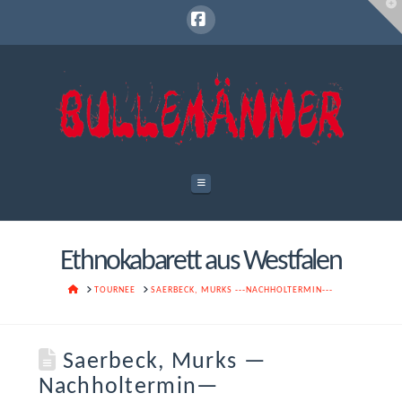
T
t
W
Facebook
Navigation
Ethnokabarett aus Westfalen
HOME
TOURNEE
SAERBECK, MURKS ---NACHHOLTERMIN---
Saerbeck, Murks —
Nachholtermin—